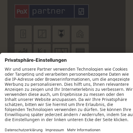












Datenschutz
Impressum
Kontakt
Schreinerei Preuß GmbH © 2026