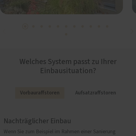
Welches System passt zu Ihrer
Einbausituation?
Vorbauraffstoren
Aufsatzraffstoren
Nachträglicher Einbau
Harmonische Fassadengestaltung
Wenn Sie zum Beispiel im Rahmen einer Sanierung
Direkt auf das Fenster montiert, bilden