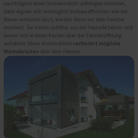
Aufsatzraffstoren
nachträglich einen Sonnenschutz anbringen möchten,
eine Einheit und können praktisch
nahtlose
dann eignen sich womöglich Vorbauraffstoren: wie der
unsichtbar in der Fassade verschwinden. Der
Abschluss
Name vermuten lässt, werden diese vor dem Fenster
der Raffstoren mit der Fassade ergibt ein
montiert. Sie treten sichtbar aus der Fassade hervor und
harmonisches Erscheinungsbild. Dieses System eignet
lassen sich in einen Kasten über der Fensteröffnung
sich entweder für eine Neubausituation oder eine
verhindert mögliche
einfahren. Diese Konstruktion
Generalsanierung.
Wärmebrücken
über dem Fenster.