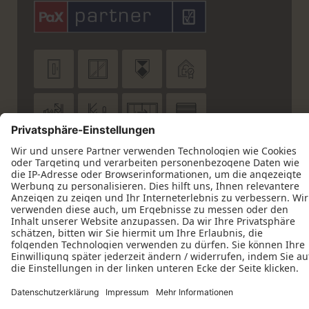












Datenschutz
Impressum
Kontakt
Schreinerei Preuß GmbH © 2026