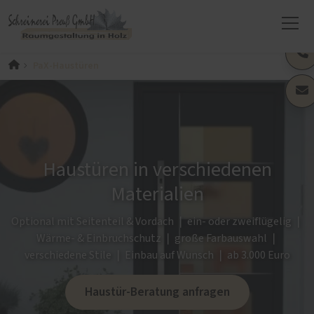
PaX-Haustüren
Haustüren in verschiedenen
Materialien
Optional mit Seitenteil & Vordach ❘ ein- oder zweiflügelig ❘
Wärme- & Einbruchschutz ❘ große Farbauswahl ❘
verschiedene Stile ❘ Einbau auf Wunsch ❘ ab 3.000 Euro
Haustür-Beratung anfragen