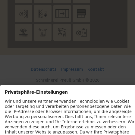








Datenschutz
Impressum
Kontakt
Schreinerei Preuß GmbH © 2026