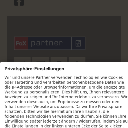











