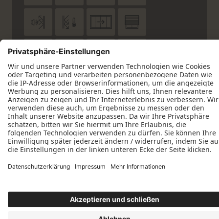








Datenschutz
Impressum
Kontakt
Schreinerei Preuß GmbH © 2026