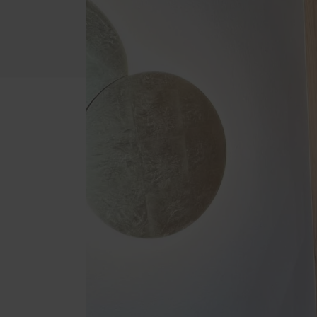
Badezimmer
Terra
Büro
Trepp
Küche
Parke
Schlafzimmer
Marki
Wohnzimmer
Möbelkonfigurator