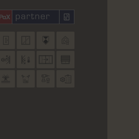











