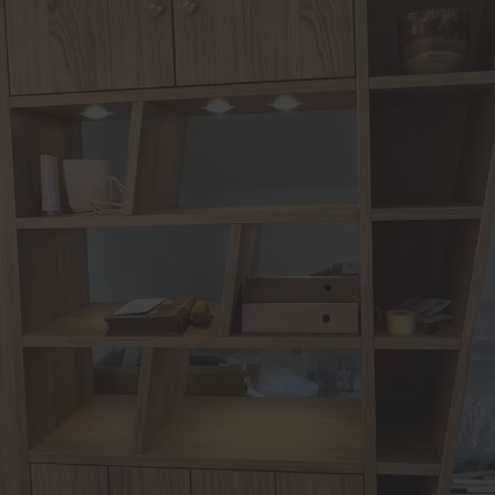
Schallschutz-Simulator
ssenböden
Förderung für Fenster un
en
Haustüren
ttböden
sen