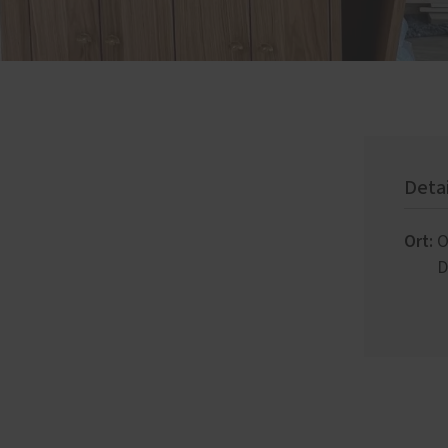
Deta
Ort:
O
D